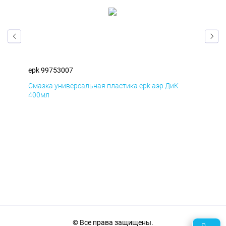
epk 99753007
epk
Смазка универсальная пластика epk аэр ДиК
Сма
400мл
40
© Все права защищены.