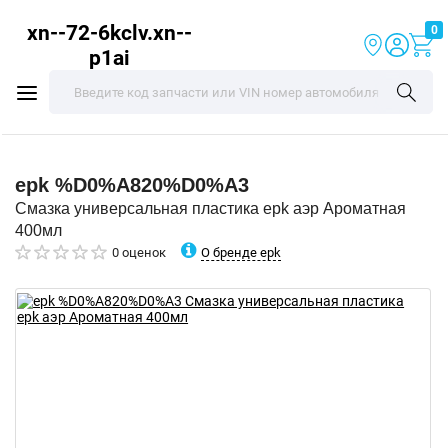
xn--72-6kclv.xn--
0
p1ai
epk
%D0%A820%D0%A3
Смазка универсальная пластика epk аэр Ароматная
400мл
О бренде epk
0 оценок