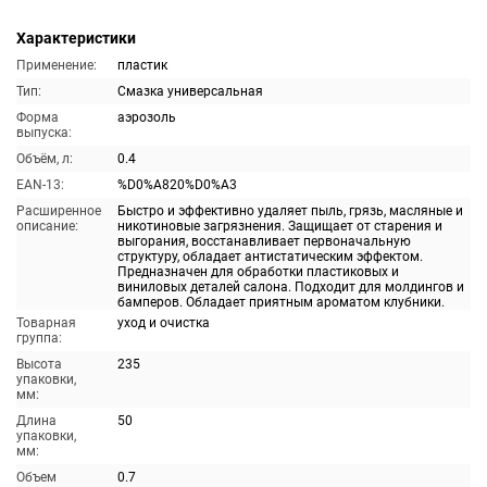
Характеристики
Применение:
пластик
Тип:
Смазка универсальная
Форма
аэрозоль
выпуска:
Объём, л:
0.4
EAN-13:
%D0%A820%D0%A3
Расширенное
Быстро и эффективно удаляет пыль, грязь, масляные и
описание:
никотиновые загрязнения. Защищает от старения и
выгорания, восстанавливает первоначальную
структуру, обладает антистатическим эффектом.
Предназначен для обработки пластиковых и
виниловых деталей салона. Подходит для молдингов и
бамперов. Обладает приятным ароматом клубники.
Товарная
уход и очистка
группа:
Высота
235
упаковки,
мм:
Длина
50
упаковки,
мм:
Объем
0.7